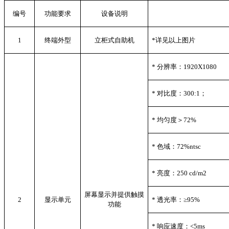
编号
功能要求
设备说明
1
终端外型
立柜式自助机
*
详见以上图片
*
分辨率：1920X1080
*
对比度：300:1；
*
均匀度＞72%
*
色域：72%ntsc
*
亮度：250 cd/m2
屏幕显示并提供触摸
2
显示单元
*
透光率：≥95%
功能
*
响应速度：<5ms