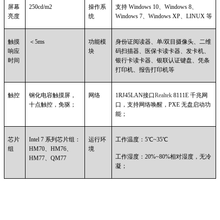
屏幕
250cd/m2
操作系
支持 Windows 10、Windows 8、
亮度
统
Windows 7、Windows XP、LINUX 等
触摸
＜5ms
功能模
身份证阅读器、单/双目摄像头、二维
响应
块
码扫描器、医保卡读卡器、发卡机、
时间
银行卡读卡器、银联认证键盘、凭条
打印机、报告打印机等
触控
钢化电容触摸屏，
网络
1RJ45LAN
接口
Realtek
8111E 千兆网
十点触控，免驱；
口，支持网络唤醒，PXE 无盘启动功
能；
芯片
Intel 7
系列芯片组：
运行环
工作温度：5℃~35℃
组
HM70、HM76、
境
工作湿度：20%~80%相对湿度，无冷
HM77、QM77
凝；