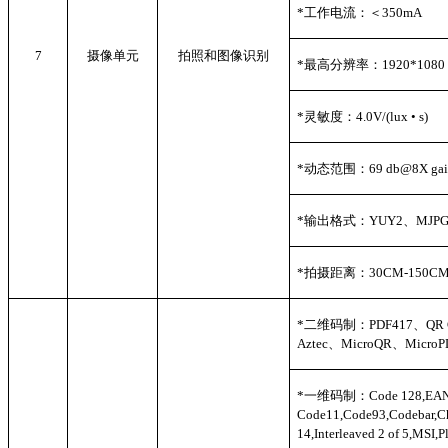
*
工作电流：＜350mA
7
摄像单元
拍照和图像识别
*
最高分辨率：1920*1080
*
灵敏度：4.0V/(lux • s)
*
动态范围：69 db@8X gai
*
输出格式：YUY2、MJP
*
拍摄距离：30CM-150C
*
二维码制：PDF417、QR C
Aztec、MicroQR、MicroP
*
一维码制：Code 128,EAN-
Code11,Code93,Codebar,
14,Interleaved 2 of 5,MSI,