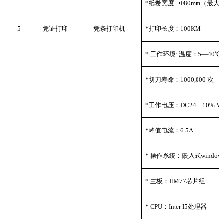
*
纸卷宽度: Ф80mm（最
5
凭证打印
凭条打印机
*
打印长度：100KM
*
工作环境: 温度：5—40
*
切刀寿命：1000,000 次
*
工作电压：DC24 ± 10% 
*
峰值电流：6.5A
*
操作系统：嵌入式windo
*
主板：HM77芯片组
* CPU
：Inter I5处理器