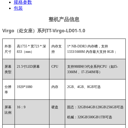
规格参数
包装
整机产品信息
Virgo
（处女座）系列TT-Virgo-LD01-1.0
外形
高1755 * 宽723 * 深
内存支
1* NB-DDR3
内存槽，支持
尺寸
833（mm）
持
1333/1600M 内存最大支持 8GB；
屏幕
21.5
寸LED屏幕
CPU
支持988B针3代全系列CPU（如I5-
类型
3360M 、I7-3540M等）
分辨
1920*1080
内存
2GB
、4GB、8GB可选
率
屏幕
16
：9
硬盘
固态：32GB\64GB\128GB\256GB可选
比例
机械：320GB\500GB\1TB可选